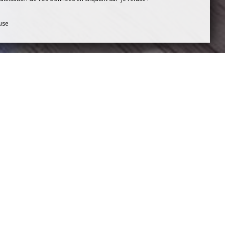
fuse
DOGNE
s, des tapas, des salades.