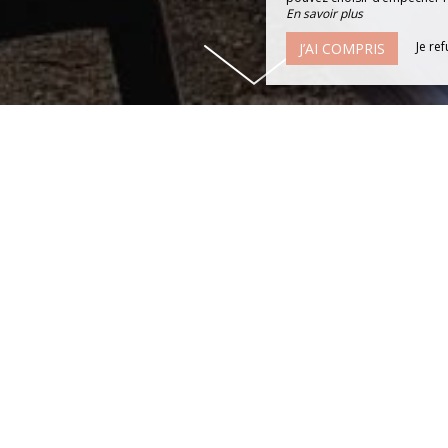
En savoir plus
Je re
J’AI COMPRIS
BRASSERIE AU BORD DE LA DOR
uvertede 10h à 18h30 pour boire un verre, manger des glace