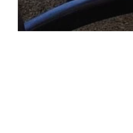
La brasserie est désormais o
FERME LE MERCREDI